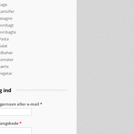
kage
kartofler
lasagne
ovnbagt
ovnbagte
Pasta
Salat
tilbehør
tomater
tærte
vegetar
g ind
gernavn eller e-mail
*
gangskode
*