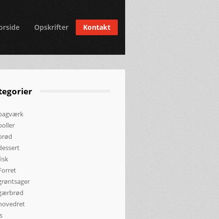
orside
Opskrifter
Kontakt
tegorier
bagværk
boller
brød
dessert
fisk
Forret
grøntsager
gærbrød
hovedret
is