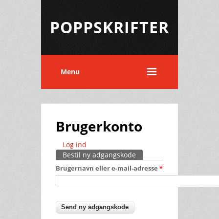
POPPSKRIFTER
Menu
Brugerkonto
Log ind
Primære faneblade
Bestil ny adgangskode
(aktiv fane)
Brugernavn eller e-mail-adresse
*