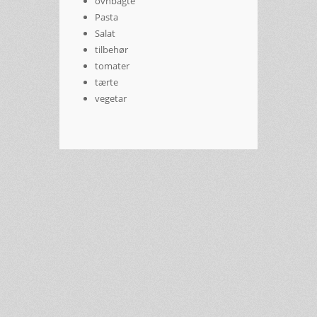
ovnbagte
Pasta
Salat
tilbehør
tomater
tærte
vegetar