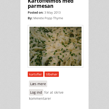
Kartoffelmos med
parmesan
Posted on:
3 May 2013
By:
Merete Popp Thyme
kartofler
tilbehør
Læs mere
om Kartoffelmos med parmesan
Log ind
for at skrive
kommentarer