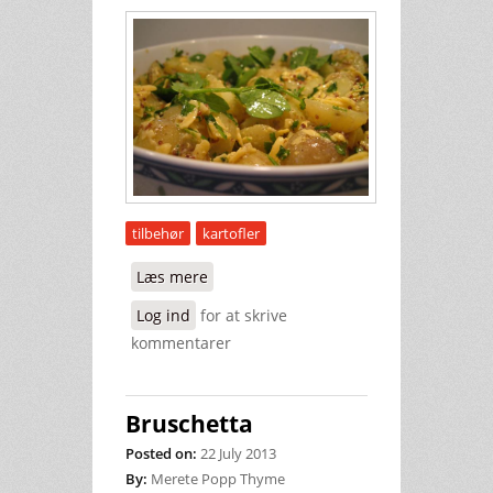
tilbehør
kartofler
Læs mere
om Kartoffelsalat med
sennepsdressing
Log ind
for at skrive
kommentarer
Bruschetta
Posted on:
22 July 2013
By:
Merete Popp Thyme