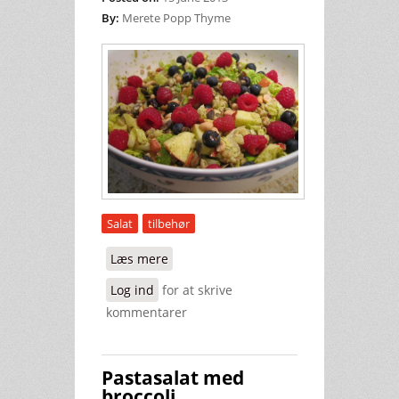
By:
Merete Popp Thyme
Salat
tilbehør
Læs mere
om Salat med speltkerner
Log ind
for at skrive
kommentarer
Pastasalat med
broccoli