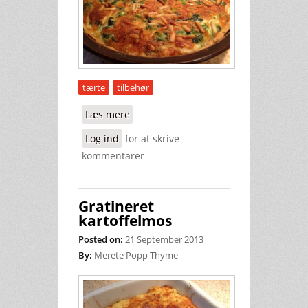
tærte
tilbehør
Læs mere
om Italiensk spinattærte
Log ind
for at skrive
kommentarer
Gratineret
kartoffelmos
Posted on:
21 September 2013
By:
Merete Popp Thyme