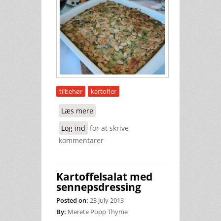
tilbehør
kartofler
Læs mere
om Kartoffel-spinat gratin
Log ind
for at skrive
kommentarer
Kartoffelsalat med
sennepsdressing
Posted on:
23 July 2013
By:
Merete Popp Thyme