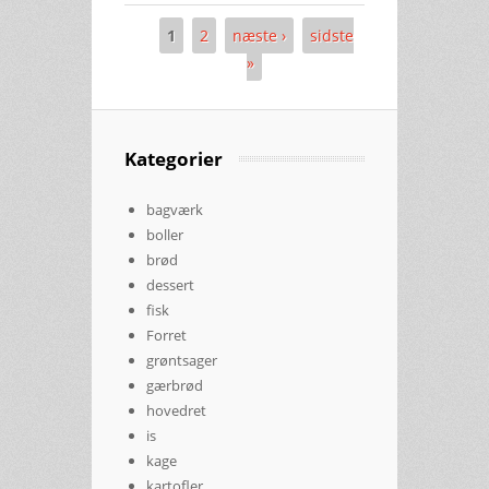
1
2
næste ›
sidste
Sider
»
Kategorier
bagværk
boller
brød
dessert
fisk
Forret
grøntsager
gærbrød
hovedret
is
kage
kartofler