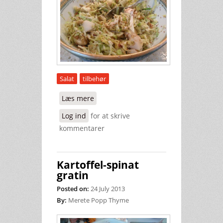
Salat
tilbehør
Læs mere
om Salat med spidskål
Log ind
for at skrive
kommentarer
Kartoffel-spinat
gratin
Posted on:
24 July 2013
By:
Merete Popp Thyme