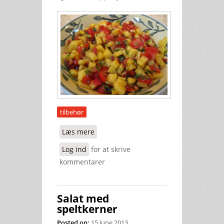
tilbehør
Læs mere
om Mango salsa
Log ind
for at skrive
kommentarer
Salat med
speltkerner
Posted on:
15 June 2013