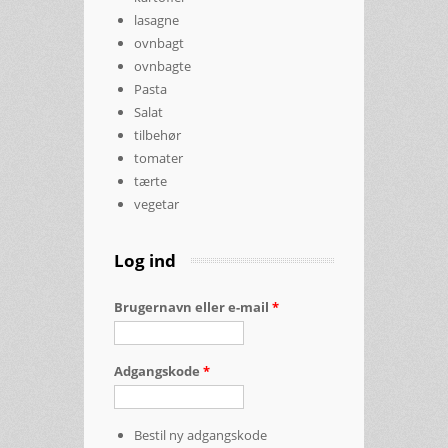
lasagne
ovnbagt
ovnbagte
Pasta
Salat
tilbehør
tomater
tærte
vegetar
Log ind
Brugernavn eller e-mail
*
Adgangskode
*
Bestil ny adgangskode