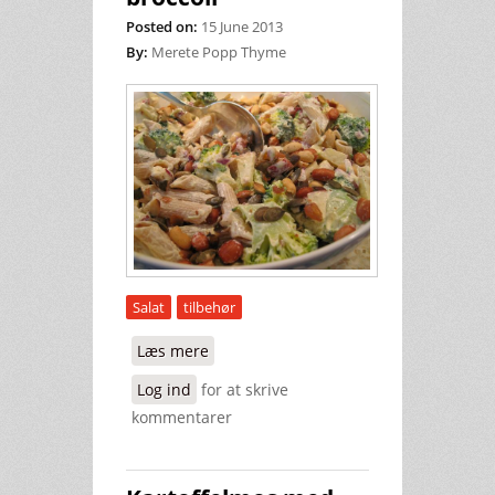
Posted on:
15 June 2013
By:
Merete Popp Thyme
Salat
tilbehør
Læs mere
om Pastasalat med broccoli
Log ind
for at skrive
kommentarer