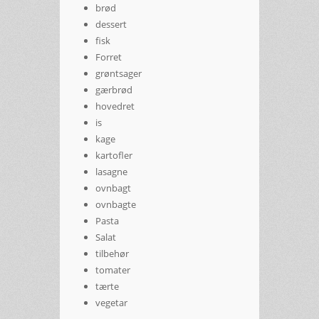
brød
dessert
fisk
Forret
grøntsager
gærbrød
hovedret
is
kage
kartofler
lasagne
ovnbagt
ovnbagte
Pasta
Salat
tilbehør
tomater
tærte
vegetar