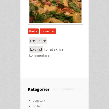
Pasta
hovedret
Læs mere
om Tortellini med bacon
Log ind
for at skrive
kommentarer
Kategorier
bagværk
boller