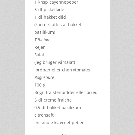
1
knsp
cayennepeber
5
dl
piskefløde
1
dl
hakket dild
(kan erstattes af hakket
basilikum)
Tilbehør
Rejer
Salat
(jeg bruger vårsalat)
Jordbær eller cherrytomater
Rognsauce
100
g
Rogn fra stenbidder eller ørred
5
dl
creme fraiche
0,5
dl
hakket basilikum
citronsaft
en smule kværnet peber