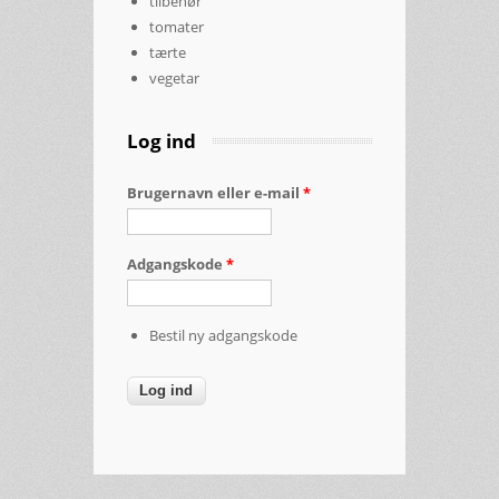
tilbehør
tomater
tærte
vegetar
Log ind
Brugernavn eller e-mail
*
Adgangskode
*
Bestil ny adgangskode