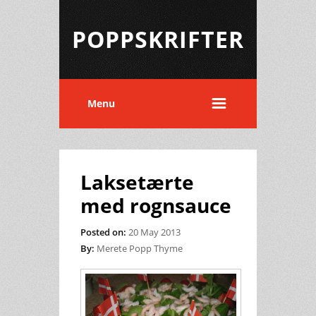
POPPSKRIFTER
Menu
Laksetærte
med rognsauce
Posted on:
20 May 2013
By:
Merete Popp Thyme