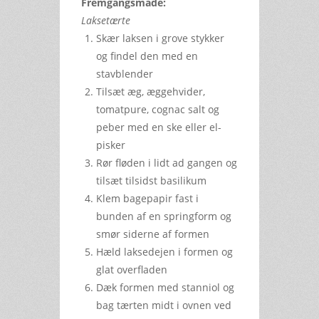
Fremgangsmåde:
Laksetærte
Skær laksen i grove stykker
og findel den med en
stavblender
Tilsæt æg, æggehvider,
tomatpure, cognac salt og
peber med en ske eller el-
pisker
Rør fløden i lidt ad gangen og
tilsæt tilsidst basilikum
Klem bagepapir fast i
bunden af en springform og
smør siderne af formen
Hæld laksedejen i formen og
glat overfladen
Dæk formen med stanniol og
bag tærten midt i ovnen ved