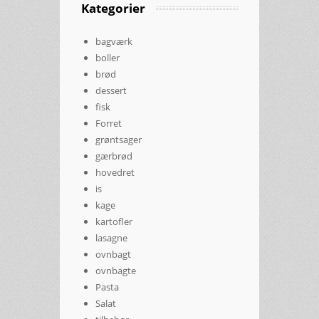
Kategorier
bagværk
boller
brød
dessert
fisk
Forret
grøntsager
gærbrød
hovedret
is
kage
kartofler
lasagne
ovnbagt
ovnbagte
Pasta
Salat