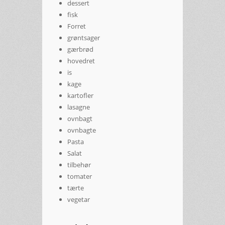
dessert
fisk
Forret
grøntsager
gærbrød
hovedret
is
kage
kartofler
lasagne
ovnbagt
ovnbagte
Pasta
Salat
tilbehør
tomater
tærte
vegetar