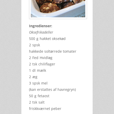
Ingredienser:
Oksefrikadeller
500
g
hakket oksekød
2
spsk
hakkede soltørrede tomater
2
Fed
Hvidløg
2
tsk
chiliflager
1
dl
mælk
2
æg
3
spsk
mel
(kan erstattes af havregryn)
50
g
fetaost
2
tsk
salt
friskkværnet peber