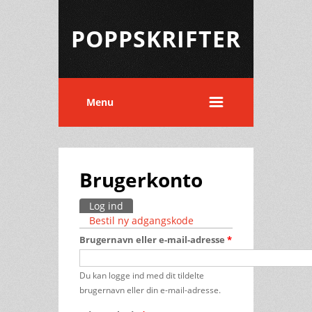
POPPSKRIFTER
Menu
Brugerkonto
Log ind
(aktiv fane)
Primære faneblade
Bestil ny adgangskode
Brugernavn eller e-mail-adresse
*
Du kan logge ind med dit tildelte
brugernavn eller din e-mail-adresse.