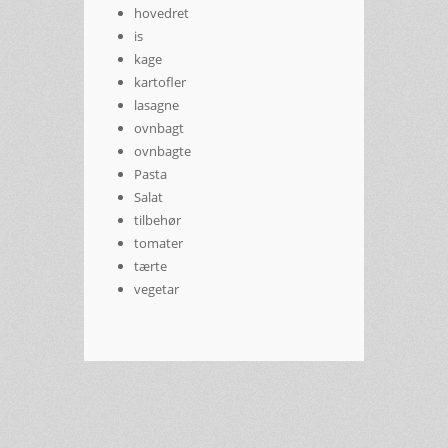
hovedret
is
kage
kartofler
lasagne
ovnbagt
ovnbagte
Pasta
Salat
tilbehør
tomater
tærte
vegetar