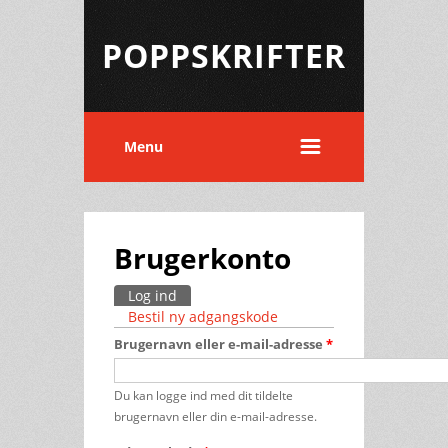
POPPSKRIFTER
Menu
Brugerkonto
Log ind
(aktiv fane)
Primære faneblade
Bestil ny adgangskode
Brugernavn eller e-mail-adresse
*
Du kan logge ind med dit tildelte
brugernavn eller din e-mail-adresse.