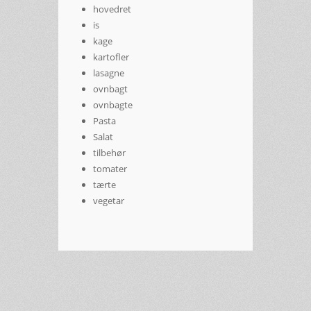
hovedret
is
kage
kartofler
lasagne
ovnbagt
ovnbagte
Pasta
Salat
tilbehør
tomater
tærte
vegetar