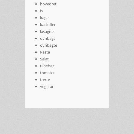
hovedret
is
kage
kartofler
lasagne
ovnbagt
ovnbagte
Pasta
Salat
tilbehør
tomater
tærte
vegetar