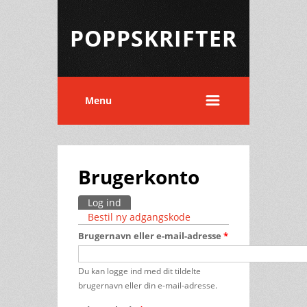
POPPSKRIFTER
Menu
Brugerkonto
Log ind
(aktiv fane)
Primære faneblade
Bestil ny adgangskode
Brugernavn eller e-mail-adresse
*
Du kan logge ind med dit tildelte
brugernavn eller din e-mail-adresse.